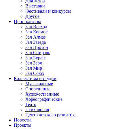
Для детей
Выставки
Фестивали и конкурсы
Другое
Пространства
Зал Восход
Зал Космос
Зал Алмаз
Зал Звезда
Зал Протон
Зал Спираль
Зал Буран
Зал Заря
Зал Мир
Зал Союз
Коллективы и студии
Музыкальные
Спортивные
Художественные
Хореографические
Театр
Психология
Центр детского развития
Новости
Проекты