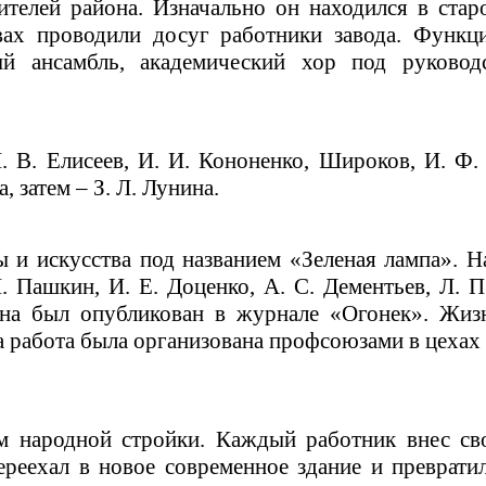
ителей района.
Изначально он находился
в старо
ивах проводили досуг работники завода. Функц
й ансамбль, академический хор под руковод
 В. Елисеев, И. И. Кононенко, Широков, И. Ф.
, затем – З. Л. Лунина.
ы и искусства под названием «Зеленая лампа». Н
. Пашкин, И. Е. Доценко, А. С. Дементьев, Л. 
ина был опубликован в журнале «Огонек». Жиз
 работа была организована профсоюзами в цехах з
м народной стройки. Каждый работник внес сво
ереехал в новое современное здание и преврат