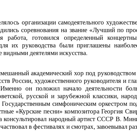
лялось организации самодеятельного художестве
одились соревнования на звание «Лучший по про
ая работа, готовился определенный концертн
 для их руководства были приглашены наибол
е видными деятелями искусства.
смешанный академический хор под руководством
сств России, художественного руководителя и гл
 Именно он положил начало деятельности бол
ветской, русской и зарубежной классики, нар
и Государственным симфоническим оркестром по
стные «Курские песни» композитора Георгия Сви
 консультировал народный артист СССР В. Мини
частвовал в фестивалях и смотрах, завоевывал ра