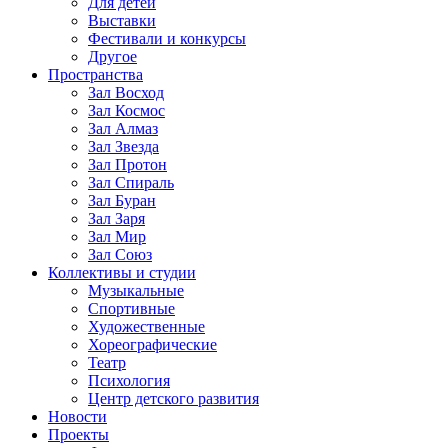
Для детей
Выставки
Фестивали и конкурсы
Другое
Пространства
Зал Восход
Зал Космос
Зал Алмаз
Зал Звезда
Зал Протон
Зал Спираль
Зал Буран
Зал Заря
Зал Мир
Зал Союз
Коллективы и студии
Музыкальные
Спортивные
Художественные
Хореографические
Театр
Психология
Центр детского развития
Новости
Проекты