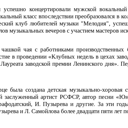
и успешно концертировали мужской вокальный 
льный класс впоследствии преобразовался в колл
ческий клуб любителей музыки "Мелодия", успе
лов музыкальных вечеров с участием мастеров иск
чашкой чая с работниками производственных 
стие в проведении «Клубных недель в цехах заво
Лауреата заводской премии Ленинского дня». Пе
це была создана детская музыкально-хоровая с
ей заслуженный артист РСФСР, автор песни «Ю
рафодатский, И. Пузырева и другие. За эти год
узырева и Л. Самойлова более двадцати пяти лет 