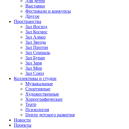
Для детей
Выставки
Фестивали и конкурсы
Другое
Пространства
Зал Восход
Зал Космос
Зал Алмаз
Зал Звезда
Зал Протон
Зал Спираль
Зал Буран
Зал Заря
Зал Мир
Зал Союз
Коллективы и студии
Музыкальные
Спортивные
Художественные
Хореографические
Театр
Психология
Центр детского развития
Новости
Проекты