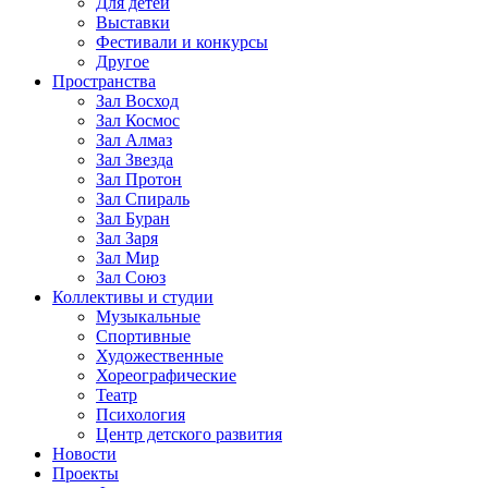
Для детей
Выставки
Фестивали и конкурсы
Другое
Пространства
Зал Восход
Зал Космос
Зал Алмаз
Зал Звезда
Зал Протон
Зал Спираль
Зал Буран
Зал Заря
Зал Мир
Зал Союз
Коллективы и студии
Музыкальные
Спортивные
Художественные
Хореографические
Театр
Психология
Центр детского развития
Новости
Проекты