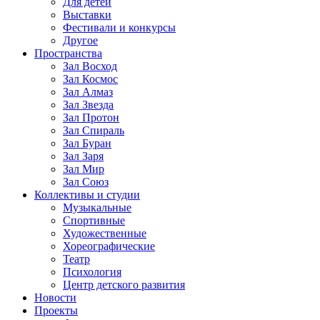
Для детей
Выставки
Фестивали и конкурсы
Другое
Пространства
Зал Восход
Зал Космос
Зал Алмаз
Зал Звезда
Зал Протон
Зал Спираль
Зал Буран
Зал Заря
Зал Мир
Зал Союз
Коллективы и студии
Музыкальные
Спортивные
Художественные
Хореографические
Театр
Психология
Центр детского развития
Новости
Проекты