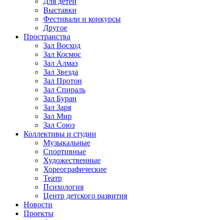
Для детей
Выставки
Фестивали и конкурсы
Другое
Пространства
Зал Восход
Зал Космос
Зал Алмаз
Зал Звезда
Зал Протон
Зал Спираль
Зал Буран
Зал Заря
Зал Мир
Зал Союз
Коллективы и студии
Музыкальные
Спортивные
Художественные
Хореографические
Театр
Психология
Центр детского развития
Новости
Проекты