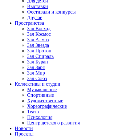
Для детей
Выставки
Фестивали и конкурсы
Другое
Пространства
Зал Восход
Зал Космос
Зал Алмаз
Зал Звезда
Зал Протон
Зал Спираль
Зал Буран
Зал Заря
Зал Мир
Зал Союз
Коллективы и студии
Музыкальные
Спортивные
Художественные
Хореографические
Театр
Психология
Центр детского развития
Новости
Проекты